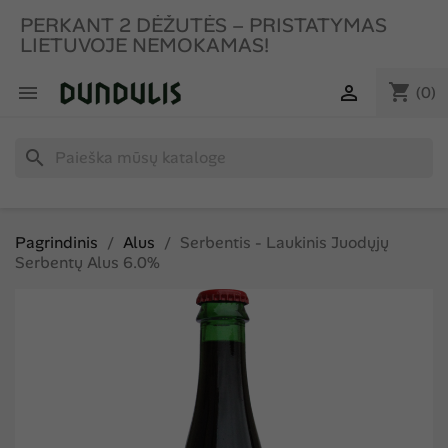
PERKANT 2 DĖŽUTĖS – PRISTATYMAS
LIETUVOJE NEMOKAMAS!
shopping_cart


(0)
search
Pagrindinis
Alus
Serbentis - Laukinis Juodųjų
Serbentų Alus 6.0%