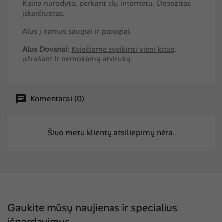
Kaina nurodyta, perkant alų internetu. Depozitas
įskaičiuotas.
Alus į namus saugiai ir patogiai.
Alus Dovanai:
Kviečiame sveikinti vieni kitus,
užrašant ir nemokamą
atviruką
.
Komentarai (0)
Šiuo metu klientų atsiliepimų nėra.
Gaukite mūsų naujienas ir specialius
išpardavimus