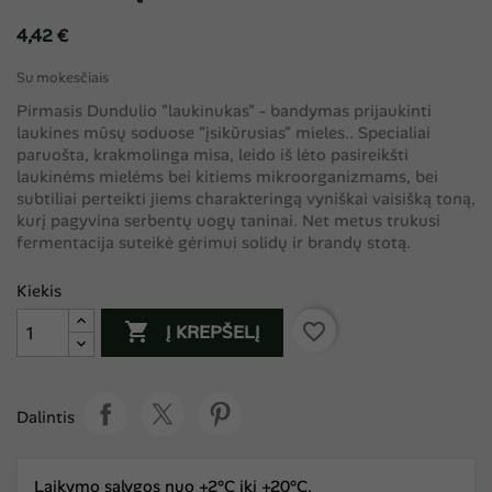
4,42 €
Su mokesčiais
Pirmasis Dundulio "laukinukas" - bandymas prijaukinti
laukines mūsų soduose "įsikūrusias" mieles.. Specialiai
paruošta, krakmolinga misa, leido iš lėto pasireikšti
laukinėms mielėms bei kitiems mikroorganizmams, bei
subtiliai perteikti jiems charakteringą vyniškai vaisišką toną,
kurį pagyvina serbentų uogų taninai. Net metus trukusi
fermentacija suteikė gėrimui solidų ir brandų stotą.
Kiekis

favorite_border
Į KREPŠELĮ
Dalintis
Laikymo sąlygos nuo +2°C iki +20°C.