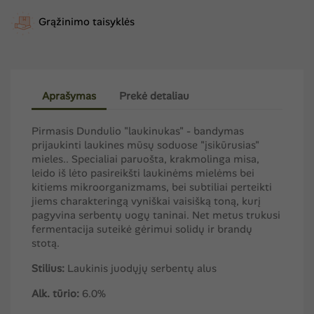
Grąžinimo taisyklės
Aprašymas
Prekė detaliau
Pirmasis Dundulio "laukinukas" - bandymas
prijaukinti laukines mūsų soduose "įsikūrusias"
mieles.. Specialiai paruošta, krakmolinga misa,
leido iš lėto pasireikšti laukinėms mielėms bei
kitiems mikroorganizmams, bei subtiliai perteikti
jiems charakteringą vyniškai vaisišką toną, kurį
pagyvina serbentų uogų taninai. Net metus trukusi
fermentacija suteikė gėrimui solidų ir brandų
stotą.
Stilius:
Laukinis juodųjų serbentų alus
Alk. tūrio:
6.0%