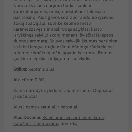
Nors toks alaus darymo būdas sunkiai
kontroliuojamas, mūsų nuostabai – lūkesčiai
pasiteisino. Alus gavos sodraus raudonio spalvos.
Tokią spalvą alui suteikė kepimo metu
karamelizavęsis ir apskrudęs salyklas, kartu
išryškinęs salyklo skonį menantį šviežiai iškeptos
duonos aromatą. Salsvas salyklikiškumas persipina
su labai lengva rugio grūdui būdinga rūgštele bei
tolumoje šmėžuojančiu apynio kartumu. Romus,
gal kiek elegiškas it lygumų saulėlydis.
Stilius:
Keptinis alus
Alk. tūrio:
5.3%
Kaina nurodyta, perkant alų internetu. Depozitas
įskaičiuotas.
Alus į namus saugiai ir patogiai.
Alus Dovanai:
Kviečiame sveikinti vieni kitus,
užrašant ir nemokamą
atviruką
.