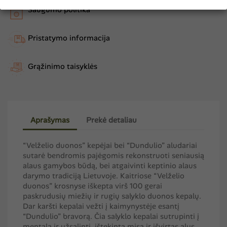
Saugumo politika
Pristatymo informacija
Grąžinimo taisyklės
Aprašymas
Prekė detaliau
“Velželio duonos” kepėjai bei “Dundulio” aludariai
sutarė bendromis pajėgomis rekonstruoti seniausią
alaus gamybos būdą, bei atgaivinti keptinio alaus
darymo tradiciją Lietuvoje. Kaitriose “Velželio
duonos” krosnyse iškepta virš 100 gerai
paskrudusių miežių ir rugių salyklo duonos kepalų.
Dar karšti kepalai vežti į kaimynystėje esantį
“Dundulio” bravorą. Čia salyklo kepalai sutrupinti į
mentalą ir užsalinti, ištekinta misa ir išvirtas alus.