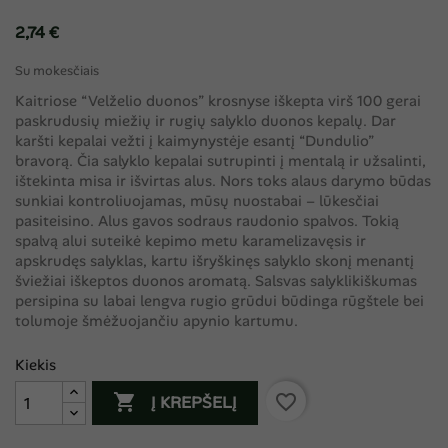
2,74 €
Su mokesčiais
Kaitriose “Velželio duonos” krosnyse iškepta virš 100 gerai
paskrudusių miežių ir rugių salyklo duonos kepalų. Dar
karšti kepalai vežti į kaimynystėje esantį “Dundulio”
bravorą. Čia salyklo kepalai sutrupinti į mentalą ir užsalinti,
ištekinta misa ir išvirtas alus. Nors toks alaus darymo būdas
sunkiai kontroliuojamas, mūsų nuostabai – lūkesčiai
pasiteisino. Alus gavos sodraus raudonio spalvos. Tokią
spalvą alui suteikė kepimo metu karamelizavęsis ir
apskrudęs salyklas, kartu išryškinęs salyklo skonį menantį
šviežiai iškeptos duonos aromatą. Salsvas salyklikiškumas
persipina su labai lengva rugio grūdui būdinga rūgštele bei
tolumoje šmėžuojančiu apynio kartumu.
Kiekis

favorite_border
Į KREPŠELĮ