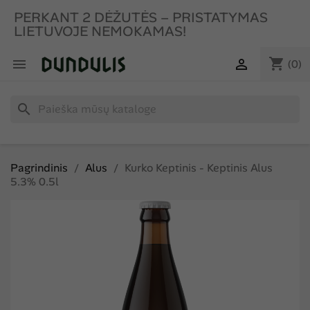
PERKANT 2 DĖŽUTĖS – PRISTATYMAS
LIETUVOJE NEMOKAMAS!
shopping_cart


(0)
search
Pagrindinis
Alus
Kurko Keptinis - Keptinis Alus
5.3% 0.5l